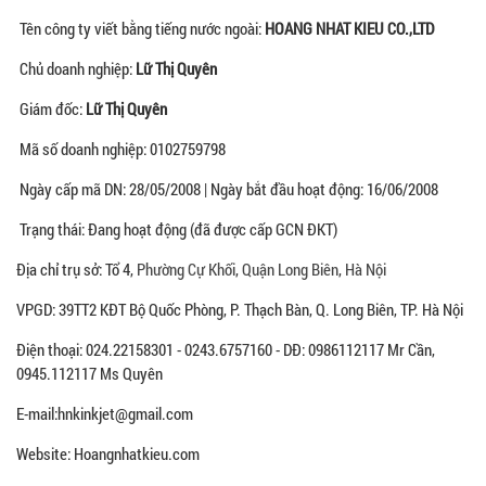
Tên công ty viết bằng tiếng nước ngoài:
HOANG NHAT KIEU CO.,LTD
Chủ doanh nghiệp:
Lữ Thị Quyên
Giám đốc:
Lữ Thị Quyên
Mã số doanh nghiệp: 0102759798
Ngày cấp mã DN: 28/05/2008 | Ngày bắt đầu hoạt động: 16/06/2008
Trạng thái: Đang hoạt động (đã được cấp GCN ĐKT)
Địa chỉ trụ sở: Tổ 4,
Phường Cự Khối
,
Quận Long Biên
,
Hà Nội
VPGD: 39TT2 KĐT Bộ Quốc Phòng, P. Thạch Bàn, Q. Long Biên, TP. Hà Nội
Điện thoại: 024.22158301 - 0243.6757160 - DĐ: 0986112117 Mr Cần,
0945.112117 Ms Quyên
E-mail:hnkinkjet@gmail.com
Website: Hoangnhatkieu.com