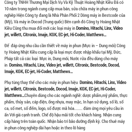
Công ty TNHH Thương Mại Dịch Vụ Và Kỹ Thuật Hoàng Nhật Kiều Đã có
10 năm trong ngành cung cấp mua bán, sửa chữa máy in phun công
nghiêp Hiện Công ty đang là Nhà Phân Phối 2 Dòng máy in Bestcode của
(Mỹ), Và máy in Docod (Trung quốc) Bên cạnh đó Công ty Hoàng Nhật
Kiều Cũng thu mua đổi mới các loại máy in
Domino, Hitachi, Linx, Video
jet, willett, Citronix, Imaje, KGK, EC-jet, Hi-Coder, Matthews…
Để đáp ứng nhu cầu cần thiết về máy in phun (Mực in – Dung môi) Công
ty Hoàng Nhật Kiều cung cấp là loại mực được nhập khẩu tại Mỹ, Đức,
Pháp tất cả các loại Mực in, Dung môi, Nước rửa đều dùng cho máy
in
Domino, Hitachi, Linx, Video jet, willett, Citronix, Bestcode, Docod,
Imaje, KGK, EC-jet, Hi-Coder, Matthews…
Phụ tùng thay thế cho các máy in phun hiệu
Domino, Hitachi, Linx, Video
jet, willett, Citronix, Bestcode, Docod, Imaje, KGK, EC-jet, Hi-Coder,
Matthews…
Chuyên dùng cho các ngành nghề: dược phẩm,mỹ phẩm, thực
phẩm, thủy sản, cáp điện, ống nhựa, may mặc, In hạn sử dụng, số lô, số
ca, số met, số đếm, logo, số được mã hóa....... đám ứng mọi yêu cầu in
ấn Với giá cạnh tranh. Chế độ hậu mãi tốt cho khách hàng. Nhận cung
cấp hàng trên toàn quốc. Nhận bảo trì bão dưỡng định kỳ. Cho thuê máy
in phun công nghiệp dài hạn hoặc in theo lô hàng