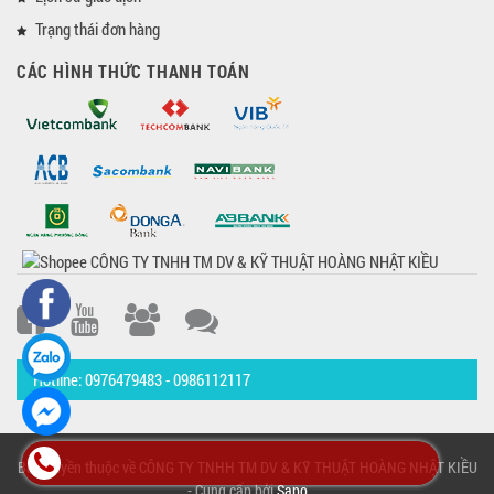
Trạng thái đơn hàng
CÁC HÌNH THỨC THANH TOÁN
Hotline: 0976479483 - 0986112117
Bản quyền thuộc về CÔNG TY TNHH TM DV & KỸ THUẬT HOÀNG NHẬT KIỀU
- Cung cấp bởi
Sapo