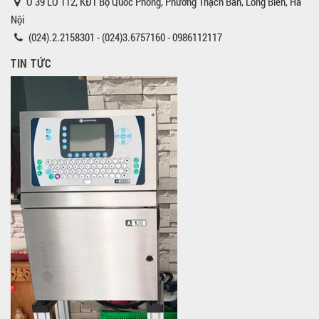
Ô 39 LÔ TT2, KĐT Bộ Quốc Phòng, Phường Thạch Bàn, Long Biên, Hà
Nội
(024).2.2158301 - (024)3.6757160 - 0986112117
TIN TỨC