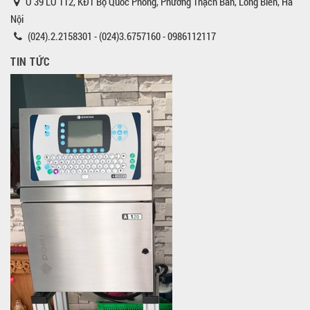
Ô 39 LÔ TT2, KĐT Bộ Quốc Phòng, Phường Thạch Bàn, Long Biên, Hà
Nội
(024).2.2158301 - (024)3.6757160 - 0986112117
TIN TỨC