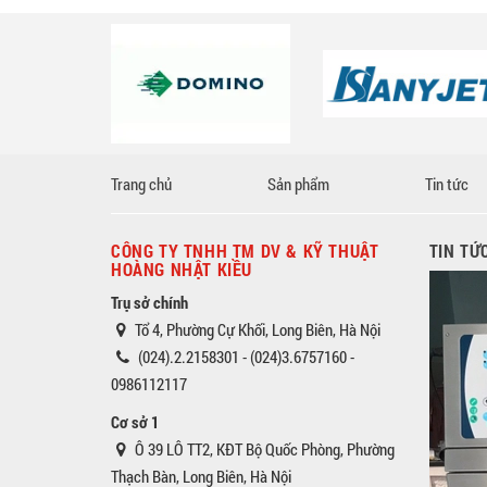
Trang chủ
Sản phẩm
Tin tức
CÔNG TY TNHH TM DV & KỸ THUẬT
TIN TỨ
HOÀNG NHẬT KIỀU
Trụ sở chính
Tổ 4, Phường Cự Khối, Long Biên, Hà Nội
(024).2.2158301 - (024)3.6757160 -
0986112117
Cơ sở 1
Ô 39 LÔ TT2, KĐT Bộ Quốc Phòng, Phường
Thạch Bàn, Long Biên, Hà Nội