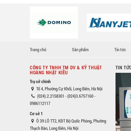
Trang chủ
Sản phẩm
Tin tức
CÔNG TY TNHH TM DV & KỸ THUẬT
TIN TỨ
HOÀNG NHẬT KIỀU
Trụ sở chính
Tổ 4, Phường Cự Khối, Long Biên, Hà Nội
(024).2.2158301 - (024)3.6757160 -
0986112117
Cơ sở 1
Ô 39 LÔ TT2, KĐT Bộ Quốc Phòng, Phường
Thạch Bàn, Long Biên, Hà Nội