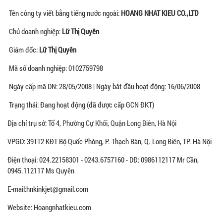
Tên công ty viết bằng tiếng nước ngoài:
HOANG NHAT KIEU CO.,LTD
Chủ doanh nghiệp:
Lữ Thị Quyên
Giám đốc:
Lữ Thị Quyên
Mã số doanh nghiệp: 0102759798
Ngày cấp mã DN: 28/05/2008 | Ngày bắt đầu hoạt động: 16/06/2008
Trạng thái: Đang hoạt động (đã được cấp GCN ĐKT)
Địa chỉ trụ sở: Tổ 4,
Phường Cự Khối
,
Quận Long Biên
,
Hà Nội
VPGD: 39TT2 KĐT Bộ Quốc Phòng, P. Thạch Bàn, Q. Long Biên, TP. Hà Nội
Điện thoại: 024.22158301 - 0243.6757160 - DĐ: 0986112117 Mr Cần,
0945.112117 Ms Quyên
E-mail:hnkinkjet@gmail.com
Website: Hoangnhatkieu.com