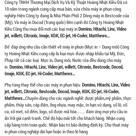
Công ty TNHH Thương Mại Dịch Vụ Và Kỹ Thuật Hoàng Nhật Kiều Đã có
10 năm trong ngành cung cấp mua bán, sửa chữa máy in phun công
nghiêp Hiện Công ty đang là Nhà Phân Phối 2 Dòng máy in Bestcode của
(Mỹ), Và máy in Docod (Trung quốc) Bên cạnh đó Công ty Hoàng Nhật
Kiều Cũng thu mua đổi mới các loại máy in
Domino, Hitachi, Linx, Video
jet, willett, Citronix, Imaje, KGK, EC-jet, Hi-Coder, Matthews…
Để đáp ứng nhu cầu cần thiết về máy in phun (Mực in – Dung môi) Công
ty Hoàng Nhật Kiều cung cấp là loại mực được nhập khẩu tại Mỹ, Đức,
Pháp tất cả các loại Mực in, Dung môi, Nước rửa đều dùng cho máy
in
Domino, Hitachi, Linx, Video jet, willett, Citronix, Bestcode, Docod,
Imaje, KGK, EC-jet, Hi-Coder, Matthews…
Phụ tùng thay thế cho các máy in phun hiệu
Domino, Hitachi, Linx, Video
jet, willett, Citronix, Bestcode, Docod, Imaje, KGK, EC-jet, Hi-Coder,
Matthews…
Chuyên dùng cho các ngành nghề: dược phẩm,mỹ phẩm, thực
phẩm, thủy sản, cáp điện, ống nhựa, may mặc, In hạn sử dụng, số lô, số
ca, số met, số đếm, logo, số được mã hóa....... đám ứng mọi yêu cầu in
ấn Với giá cạnh tranh. Chế độ hậu mãi tốt cho khách hàng. Nhận cung
cấp hàng trên toàn quốc. Nhận bảo trì bão dưỡng định kỳ. Cho thuê máy
in phun công nghiệp dài hạn hoặc in theo lô hàng