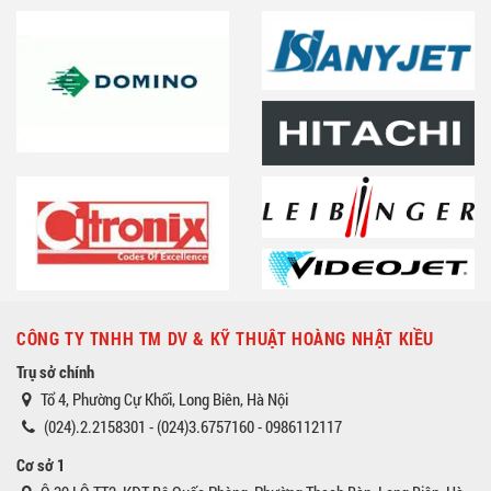
CÔNG TY TNHH TM DV & KỸ THUẬT HOÀNG NHẬT KIỀU
Trụ sở chính
Tổ 4, Phường Cự Khối, Long Biên, Hà Nội
(024).2.2158301 - (024)3.6757160 - 0986112117
Cơ sở 1