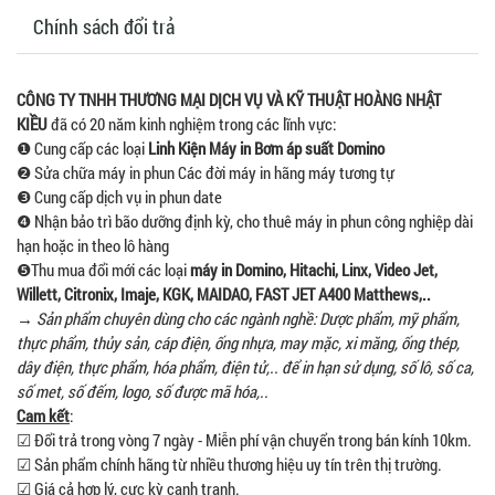
Chính sách đổi trả
CÔNG TY TNHH THƯƠNG MẠI DỊCH VỤ VÀ KỸ THUẬT HOÀNG NHẬT
KIỀU
đã có 20 năm kinh nghiệm trong các lĩnh vực:
❶ Cung cấp các loại
Linh Kiện Máy in Bơm áp suất Domino
❷ Sửa chữa máy in phun Các đời máy in hãng máy tương tự
❸ Cung cấp dịch vụ in phun date
❹ Nhận bảo trì bão dưỡng định kỳ, cho thuê máy in phun công nghiệp dài
hạn hoặc in theo lô hàng
❺Thu mua đổi mới các loại
máy in Domino, Hitachi, Linx, Video Jet,
Willett, Citronix, Imaje, KGK,
MAIDAO, FAST JET A400
Matthews,..
→
Sản phẩm chuyên dùng cho các ngành nghề: Dược phẩm, mỹ phẩm,
thực phẩm, thủy sản, cáp điện, ống nhựa, may mặc, xi măng, ống thép,
dây điện, thực phẩm, hóa phẩm, điện tử,.. để in hạn sử dụng, số lô, số ca,
số met, số đếm, logo, số được mã hóa,..
Cam kết
:
☑ Đổi trả trong vòng 7 ngày - Miễn phí vận chuyển trong bán kính 10km.
☑ Sản phẩm chính hãng từ nhiều thương hiệu uy tín trên thị trường.
☑ Giá cả hợp lý, cực kỳ cạnh tranh.