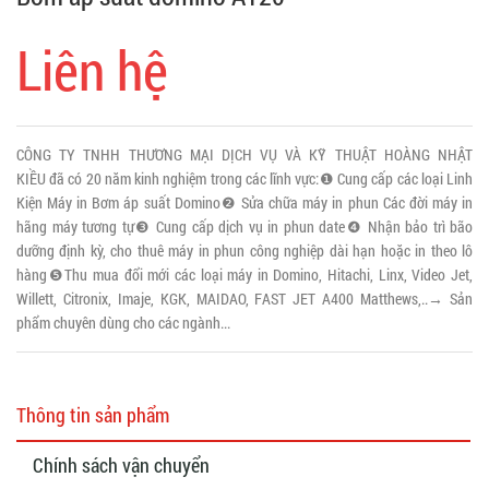
Liên hệ
CÔNG TY TNHH THƯƠNG MẠI DỊCH VỤ VÀ KỸ THUẬT HOÀNG NHẬT
KIỀU đã có 20 năm kinh nghiệm trong các lĩnh vực:❶ Cung cấp các loại Linh
Kiện Máy in Bơm áp suất Domino❷ Sửa chữa máy in phun Các đời máy in
hãng máy tương tự❸ Cung cấp dịch vụ in phun date❹ Nhận bảo trì bão
dưỡng định kỳ, cho thuê máy in phun công nghiệp dài hạn hoặc in theo lô
hàng❺Thu mua đổi mới các loại máy in Domino, Hitachi, Linx, Video Jet,
Willett, Citronix, Imaje, KGK, MAIDAO, FAST JET A400 Matthews,..→ Sản
phẩm chuyên dùng cho các ngành...
Thông tin sản phẩm
Chính sách vận chuyển