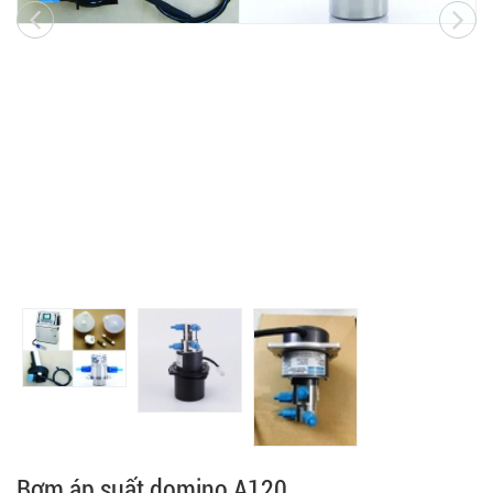
Bơm áp suất domino A120