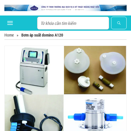
Home
»
Bơm áp suất domino A120