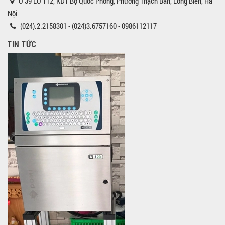
Ô 39 LÔ TT2, KĐT Bộ Quốc Phòng, Phường Thạch Bàn, Long Biên, Hà
Nội
(024).2.2158301 - (024)3.6757160 - 0986112117
TIN TỨC