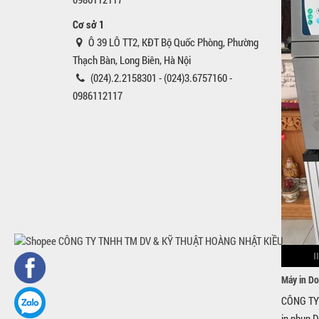
Cơ sở 1
Ô 39 LÔ TT2, KĐT Bộ Quốc Phòng, Phường
Thạch Bàn, Long Biên, Hà Nội
(024).2.2158301 - (024)3.6757160 -
0986112117
Máy in D
CÔNG TY 
in phun D