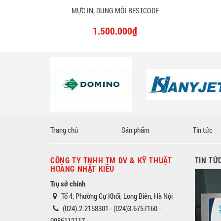
MỰC IN, DUNG MÔI BESTCODE
1.500.000₫
Trang chủ
Sản phẩm
Tin tức
CÔNG TY TNHH TM DV & KỸ THUẬT
TIN TỨ
HOÀNG NHẬT KIỀU
Trụ sở chính
Tổ 4, Phường Cự Khối, Long Biên, Hà Nội
(024).2.2158301 - (024)3.6757160 -
0986112117