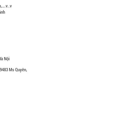
h,….v..v
 ảnh
Hà Nội
479483 Ms Quyên,