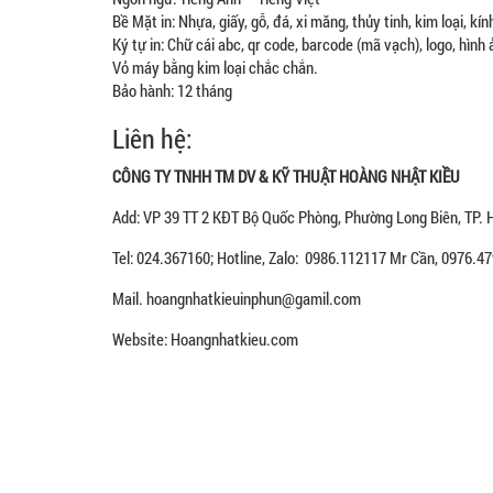
Bề Mặt in: Nhựa, giấy, gỗ, đá, xi măng, thủy tinh, kim loại, kín
Ký tự in: Chữ cái abc, qr code, barcode (mã vạch), logo, hình
Vỏ máy bằng kim loại chắc chắn.
Bảo hành: 12 tháng
Liên hệ:
CÔNG TY TNHH TM DV & KỸ THUẬT HOÀNG NHẬT KIỀU
Add: VP 39 TT 2 KĐT Bộ Quốc Phòng, Phường Long Biên, TP. 
Tel: 024.367160; Hotline, Zalo: 0986.112117 Mr Cần, 0976.
Mail. hoangnhatkieuinphun@gamil.com
Website: Hoangnhatkieu.com