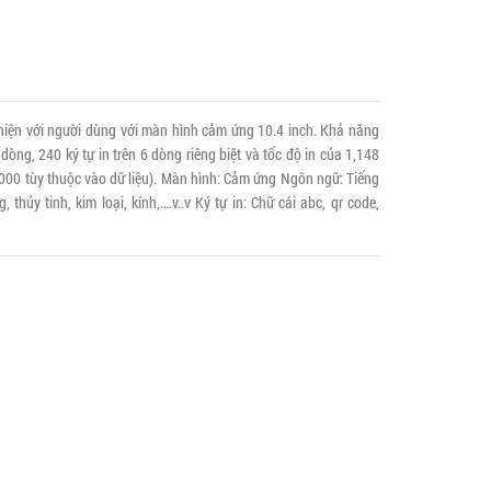
thiện với người dùng với màn hình cảm ứng 10.4 inch. Khả năng
dòng, 240 ký tự in trên 6 dòng riêng biệt và tốc độ in của 1,148
n 2000 tùy thuộc vào dữ liệu). Màn hình: Cảm ứng Ngôn ngữ: Tiếng
 thủy tinh, kim loại, kính,….v..v Ký tự in: Chữ cái abc, qr code,