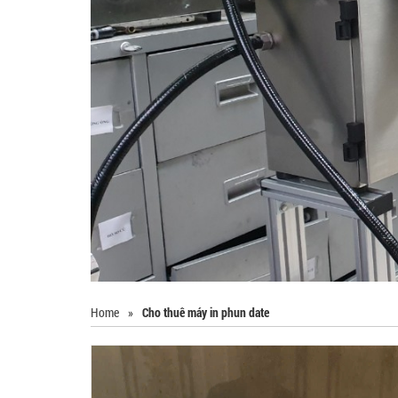
Home
»
Cho thuê máy in phun date