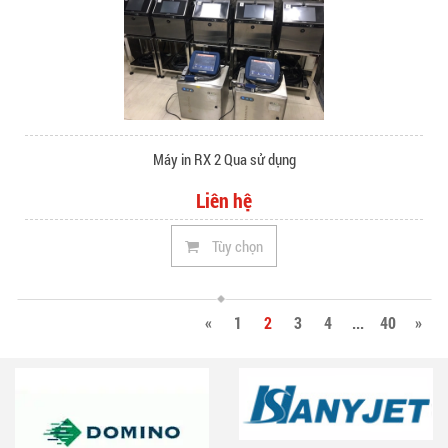
Máy in RX 2 Qua sử dụng
Liên hệ
Tùy chọn
«
1
2
3
4
...
40
»