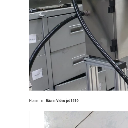
Home
»
Đầu in Video jet 1510