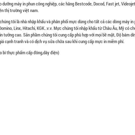
o dưỡng máy in phun công nghiệp, các hãng Bestcode, Docod, Fast jet, Videoje
rên thị trường việt nam.
 chúng tôi là nhà nhập khẩu và phân phối mực dùng cho tất cả các dòng máy in
, Domino, Linx, Hitachi, KGK..v.v. Mực chúng tôi nhập khẩu từ Châu Âu, Mỹ có c
in tưởng cao. Sản phầm chúng tôi cung cấp phù hợp với mọi bề mặt, Độ bám dí
giá cạnh tranh và có dịch vụ sửa chữa sau khi cung cấp mực in miễm phí.
ao bì thực phẩm cấp đông,dây điện)