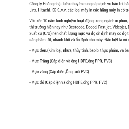
Công ty Hoàng nhật kiều chuyên cung cấp dịch vụ bảo trì, bả
Linx, Hitachi, KGK..v.v. các loại máy in các hãng máy in có t
Với trên 10 năm kinh nghiệm hoạt động trong ngành in phun,
thị trường hiện nay như Bestcode, Docod, Fast jet, Videojet
xuất xứ (C/O) nên chất lượng mực và độ ổn định máy có độ t
sản phẩm tốt, nhanh khô và ổn định cho máy. Đặc biệt là có 
- Mực đen.(Kim loại, nhựa, thủy tinh, bao bì thực phẩm, và b
- Mực Trắng (Cáp điện và ống HDPE,ống PPR, PVC)
- Mực vàng (Cáp điên ,Ống tưới PVC)
- Mực đỏ (Cáp điện và ống HDPE,ống PPR, PVC)