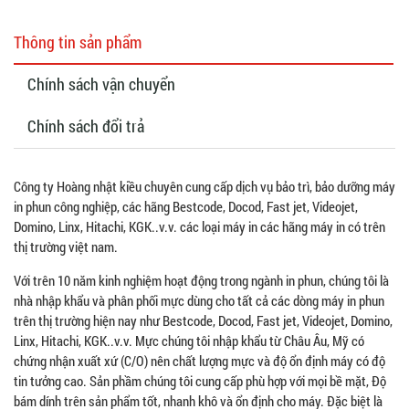
Thông tin sản phẩm
Chính sách vận chuyển
Chính sách đổi trả
Công ty Hoàng nhật kiều chuyên cung cấp dịch vụ bảo trì, bảo dưỡng máy
in phun công nghiệp, các hãng Bestcode, Docod, Fast jet, Videojet,
Domino, Linx, Hitachi, KGK..v.v. các loại máy in các hãng máy in có trên
thị trường việt nam.
Với trên 10 năm kinh nghiệm hoạt động trong ngành in phun, chúng tôi là
nhà nhập khẩu và phân phối mực dùng cho tất cả các dòng máy in phun
trên thị trường hiện nay như Bestcode, Docod, Fast jet, Videojet, Domino,
Linx, Hitachi, KGK..v.v. Mực chúng tôi nhập khẩu từ Châu Âu, Mỹ có
chứng nhận xuất xứ (C/O) nên chất lượng mực và độ ổn định máy có độ
tin tưởng cao. Sản phầm chúng tôi cung cấp phù hợp với mọi bề mặt, Độ
bám dính trên sản phẩm tốt, nhanh khô và ổn định cho máy. Đặc biệt là