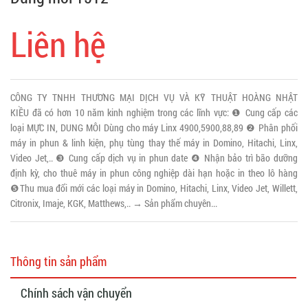
Liên hệ
CÔNG TY TNHH THƯƠNG MẠI DỊCH VỤ VÀ KỸ THUẬT HOÀNG NHẬT
KIỀU đã có hơn 10 năm kinh nghiệm trong các lĩnh vực: ❶ Cung cấp các
loại MỰC IN, DUNG MÔI Dùng cho máy Linx 4900,5900,88,89 ❷ Phân phối
máy in phun & linh kiện, phụ tùng thay thế máy in Domino, Hitachi, Linx,
Video Jet,.. ❸ Cung cấp dịch vụ in phun date ❹ Nhận bảo trì bão dưỡng
định kỳ, cho thuê máy in phun công nghiệp dài hạn hoặc in theo lô hàng
❺Thu mua đổi mới các loại máy in Domino, Hitachi, Linx, Video Jet, Willett,
Citronix, Imaje, KGK, Matthews,.. → Sản phẩm chuyên...
Thông tin sản phẩm
Chính sách vận chuyển