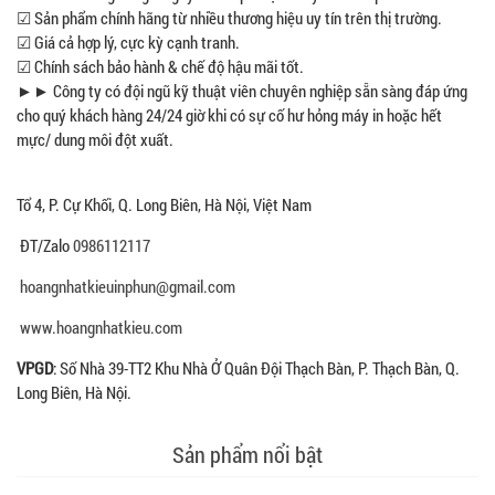
☑ Sản phẩm chính hãng từ nhiều thương hiệu uy tín trên thị trường.
☑ Giá cả hợp lý, cực kỳ cạnh tranh.
☑ Chính sách bảo hành & chế độ hậu mãi tốt.
►► Công ty có đội ngũ kỹ thuật viên chuyên nghiệp sẵn sàng đáp ứng
cho quý khách hàng 24/24 giờ khi có sự cố hư hỏng máy in hoặc hết
mực/ dung môi đột xuất.
Tổ 4, P. Cự Khối, Q. Long Biên, Hà Nội, Việt Nam
ĐT/Zalo
0986112117
hoangnhatkieuinphun@gmail.com
www.hoangnhatkieu.com
VPGD
: Số Nhà 39-TT2 Khu Nhà Ở Quân Đội Thạch Bàn, P. Thạch Bàn, Q.
Long Biên, Hà Nội.
Sản phẩm nổi bật