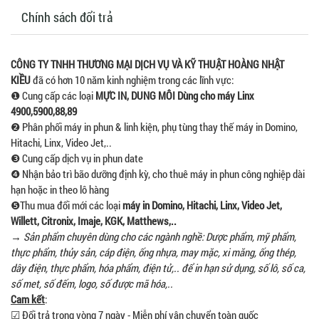
Chính sách đổi trả
CÔNG TY TNHH THƯƠNG MẠI DỊCH VỤ VÀ KỸ THUẬT HOÀNG NHẬT
KIỀU
đã có hơn 10 năm kinh nghiệm trong các lĩnh vực:
❶ Cung cấp các loại
MỰC IN, DUNG MÔI Dùng cho máy Linx
4900,5900,88,89
❷ Phân phối máy in phun & linh kiện, phụ tùng thay thế máy in Domino,
Hitachi, Linx, Video Jet,..
❸ Cung cấp dịch vụ in phun date
❹ Nhận bảo trì bão dưỡng định kỳ, cho thuê máy in phun công nghiệp dài
hạn hoặc in theo lô hàng
❺Thu mua đổi mới các loại
máy in Domino, Hitachi, Linx, Video Jet,
Willett, Citronix, Imaje, KGK, Matthews,..
→
Sản phẩm chuyên dùng cho các ngành nghề: Dược phẩm, mỹ phẩm,
thực phẩm, thủy sản, cáp điện, ống nhựa, may mặc, xi măng, ống thép,
dây điện, thực phẩm, hóa phẩm, điện tử,.. để in hạn sử dụng, số lô, số ca,
số met, số đếm, logo, số được mã hóa,..
Cam kết
:
☑ Đổi trả trong vòng 7 ngày - Miễn phí vận chuyển toàn quốc