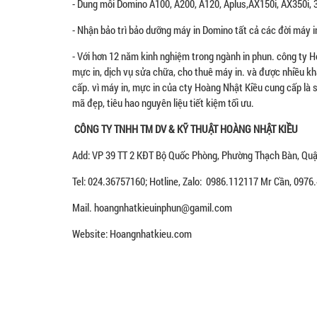
- Dung môi Domino A100, A200, A120, Aplus,AX150i, AX350i, 
- Nhận bảo trì bảo dưỡng máy in Domino tất cả các đời máy i
- Với hơn 12 năm kinh nghiệm trong ngành in phun. công ty 
mực in, dịch vụ sửa chữa, cho thuê máy in. và được nhiều k
cấp. vì máy in, mực in của cty Hoàng Nhật Kiều cung cấp là 
mã đẹp, tiêu hao nguyên liệu tiết kiệm tối ưu.
CÔNG TY TNHH TM DV & KỸ THUẬT HOÀNG NHẬT KIỀU
Add: VP 39 TT 2 KĐT Bộ Quốc Phòng, Phường Thạch Bàn, Quận
Tel: 024.36757160; Hotline, Zalo: 0986.112117 Mr Cần, 097
Mail. hoangnhatkieuinphun@gamil.com
Website: Hoangnhatkieu.com