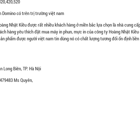
320,420,520
n Domino có trên trị trường việt nam
Hoàng Nhật Kiều được rất nhiều khách hàng ở miền bắc lựa chọn là nhà cung cấp
hách hàng yêu thích đặt mua máy in phun, mực in của công ty Hoàng Nhật Kiều
sản phẩm được người việt nam tin dùng nó có chất lượng tương đối ổn định bền
 Long Biên, TP. Hà Nội
6.479483 Ms Quyên,