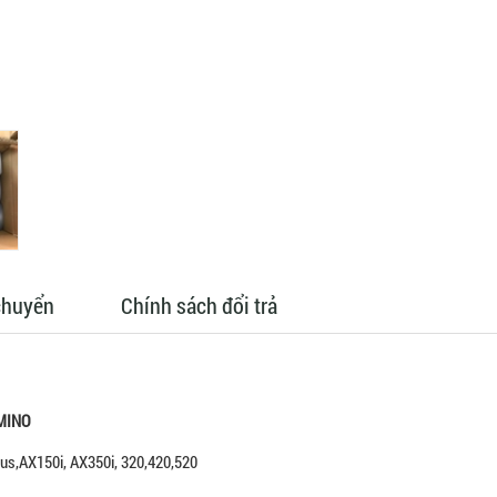
chuyển
Chính sách đổi trả
MINO
us,AX150i, AX350i, 320,420,520