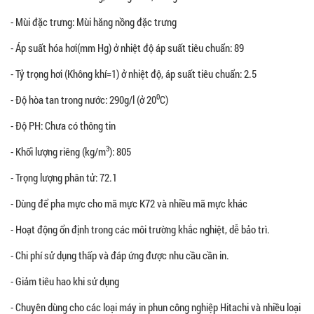
- Mùi đặc trưng: Mùi hăng nồng đặc trưng
- Áp suất hóa hơi(mm Hg) ở nhiệt độ áp suất tiêu chuẩn: 89
- Tỷ trọng hơi (Không khí=1) ở nhiệt độ, áp suất tiêu chuẩn: 2.5
0
- Độ hòa tan trong nước: 290g/l (ở 20
C)
- Độ PH: Chưa có thông tin
3
- Khối lượng riêng (kg/m
): 805
- Trọng lượng phân tử: 72.1
- Dùng để pha mực cho mã mực K72 và nhiều mã mực khác
- Hoạt động ổn định trong các môi trường khắc nghiệt, dễ bảo trì.
- Chi phí sử dụng thấp và đáp ứng được nhu cầu cần in.
- Giảm tiêu hao khi sử dụng
- Chuyên dùng cho các loại máy in phun công nghiệp Hitachi và nhiều loại