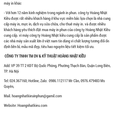
máy in khác
- Với hơn 12 năm kinh nghiệm trong ngành in phun. công ty Hoàng Nhật
Kiều được rất nhiều khách hàng ở khu vực miền bắc lựa chọn là nhà cung
cấp máy in, mực in, dịch vụ sửa chữa, cho thuê máy in. và được nhiều
khách hàng yêu thích đặt mua máy in phun của công ty Hoàng Nhật Kiều
cung cấp. vì máy công ty Hoàng Nhật kiều cung cấp là sản phẩm được
các nhà máy sản xuất lớn ở việt nam tin dùng vì chất lượng tương đối ổn
định bền bỉ, mẫu mã đẹp, tiêu hao nguyên liệu tiết kiệm tối ưu.
CÔNG TY TNHH TM DV & KỸ THUẬT HOÀNG NHẬT KIỀU
Add: VP 39 TT 2 KĐT Bộ Quốc Phòng, Phường Thạch Bàn, Quận Long Biên,
TP. Hà Nội
Tel: 024.367160; Hotline, Zalo: 0986.112117 Mr Cần, 0976.479483 Ms
Quyên,
Mail. hoangnhatkieuinphun@gamil.com
Website: Hoangnhatkieu.com