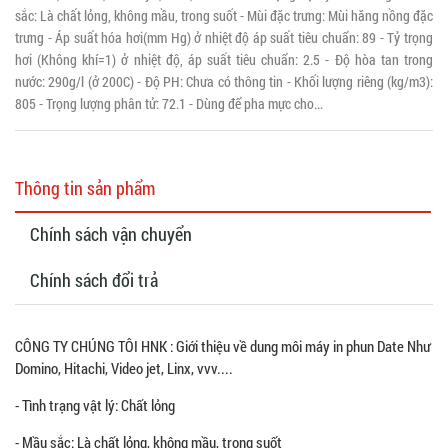
sắc: Là chất lỏng, không mầu, trong suốt - Mùi đặc trưng: Mùi hăng nồng đặc
trưng - Áp suất hóa hơi(mm Hg) ở nhiệt độ áp suất tiêu chuẩn: 89 - Tỷ trọng
hơi (Không khí=1) ở nhiệt độ, áp suất tiêu chuẩn: 2.5 - Độ hòa tan trong
nước: 290g/l (ở 200C) - Độ PH: Chưa có thông tin - Khối lượng riêng (kg/m3):
805 - Trọng lượng phân tử: 72.1 - Dùng để pha mực cho...
Thông tin sản phẩm
Chính sách vận chuyển
Chính sách đổi trả
CÔNG TY CHÚNG TÔI HNK : Giới thiệu về dung môi máy in phun Date Như
Domino, Hitachi, Video jet, Linx, vvv....
- Tình trạng vật lý: Chất lỏng
- Mầu sắc: Là chất lỏng, không mầu, trong suốt