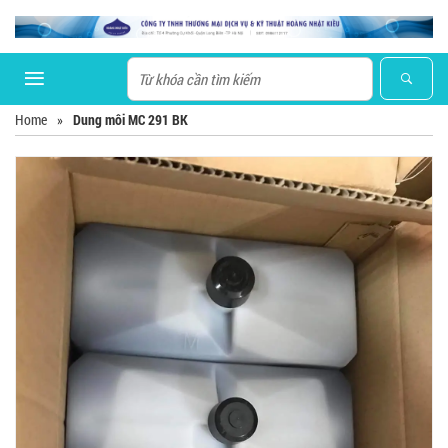
Home
»
Dung môi MC 291 BK