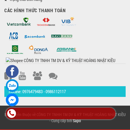
CÁC HÌNH THỨC THANH TOÁN
Hotline: 0976479483 - 0986112117
Bản quyền thuộc về CÔNG TY TNHH TM DV & KỸ THUẬT HOÀNG NHẬT KIỀU
- Cung cấp bởi
Sapo