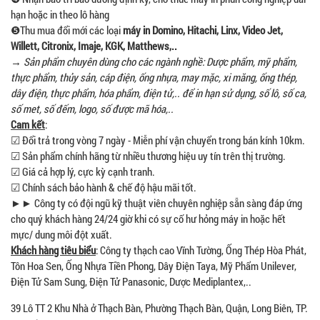
hạn hoặc in theo lô hàng
❺Thu mua đổi mới các loại
máy in Domino, Hitachi, Linx, Video Jet,
Willett, Citronix, Imaje, KGK, Matthews,..
→
Sản phẩm chuyên dùng cho các ngành nghề: Dược phẩm, mỹ phẩm,
thực phẩm, thủy sản, cáp điện, ống nhựa, may mặc, xi măng, ống thép,
dây điện, thực phẩm, hóa phẩm, điện tử,.. để in hạn sử dụng, số lô, số ca,
số met, số đếm, logo, số được mã hóa,..
Cam kết
:
☑ Đổi trả trong vòng 7 ngày - Miễn phí vận chuyển trong bán kính 10km.
☑ Sản phẩm chính hãng từ nhiều thương hiệu uy tín trên thị trường.
☑ Giá cả hợp lý, cực kỳ cạnh tranh.
☑ Chính sách bảo hành & chế độ hậu mãi tốt.
►► Công ty có đội ngũ kỹ thuật viên chuyên nghiệp sẵn sàng đáp ứng
cho quý khách hàng 24/24 giờ khi có sự cố hư hỏng máy in hoặc hết
mực/ dung môi đột xuất.
Khách hàng tiêu biểu
: Công ty thạch cao Vĩnh Tường, Ống Thép Hòa Phát,
Tôn Hoa Sen, Ống Nhựa Tiền Phong, Dây Điện Taya, Mỹ Phẩm Unilever,
Điện Tử Sam Sung, Điện Tử Panasonic, Dược Mediplantex,..
39 Lô TT 2 Khu Nhà ở Thạch Bàn, Phường Thạch Bàn, Quận, Long Biên, TP.