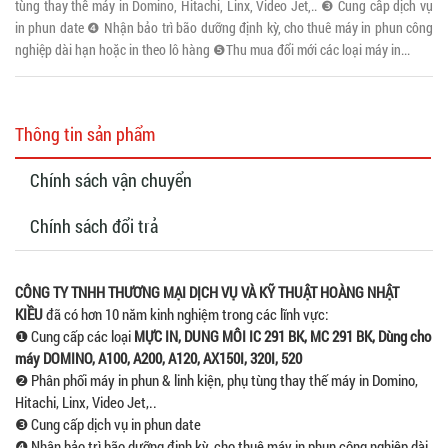
tùng thay thế máy in Domino, Hitachi, Linx, Video Jet,.. ❸ Cung cấp dịch vụ
in phun date ❹ Nhận bảo trì bão dưỡng định kỳ, cho thuê máy in phun công
nghiệp dài hạn hoặc in theo lô hàng ❺Thu mua đổi mới các loại máy in...
Thông tin sản phẩm
Chính sách vận chuyển
Chính sách đổi trả
CÔNG TY TNHH THƯƠNG MẠI DỊCH VỤ VÀ KỸ THUẬT HOÀNG NHẬT
KIỀU
đã có hơn 10 năm kinh nghiệm trong các lĩnh vực:
❶ Cung cấp các loại
MỰC IN, DUNG MÔI IC 291 BK, MC 291 BK, Dùng cho
máy DOMINO, A100, A200, A120, AX150I, 320I, 520
❷ Phân phối máy in phun & linh kiện, phụ tùng thay thế máy in Domino,
Hitachi, Linx, Video Jet,..
❸ Cung cấp dịch vụ in phun date
❹ Nhận bảo trì bão dưỡng định kỳ, cho thuê máy in phun công nghiệp dài