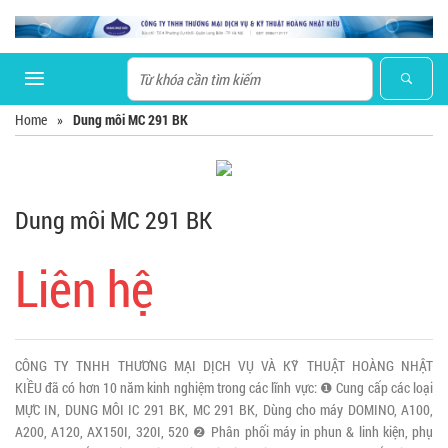
Home
»
Dung môi MC 291 BK
Dung môi MC 291 BK
Liên hệ
CÔNG TY TNHH THƯƠNG MẠI DỊCH VỤ VÀ KỸ THUẬT HOÀNG NHẬT
KIỀU đã có hơn 10 năm kinh nghiệm trong các lĩnh vực: ❶ Cung cấp các loại
MỰC IN, DUNG MÔI IC 291 BK, MC 291 BK, Dùng cho máy DOMINO, A100,
A200, A120, AX150I, 320I, 520 ❷ Phân phối máy in phun & linh kiện, phụ