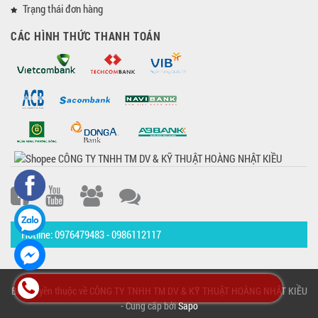
Trạng thái đơn hàng
CÁC HÌNH THỨC THANH TOÁN
Hotline: 0976479483 - 0986112117
Bản quyền thuộc về CÔNG TY TNHH TM DV & KỸ THUẬT HOÀNG NHẬT KIỀU
- Cung cấp bởi
Sapo