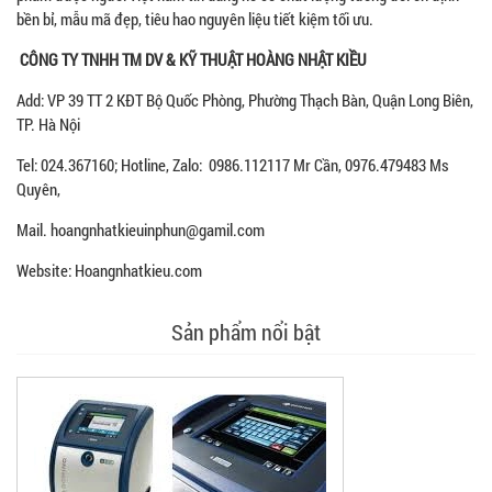
bền bỉ, mẫu mã đẹp, tiêu hao nguyên liệu tiết kiệm tối ưu.
CÔNG TY TNHH TM DV & KỸ THUẬT HOÀNG NHẬT KIỀU
Add: VP 39 TT 2 KĐT Bộ Quốc Phòng, Phường Thạch Bàn, Quận Long Biên,
TP. Hà Nội
Tel: 024.367160; Hotline, Zalo: 0986.112117 Mr Cần, 0976.479483 Ms
Quyên,
Mail. hoangnhatkieuinphun@gamil.com
Website: Hoangnhatkieu.com
Sản phẩm nổi bật