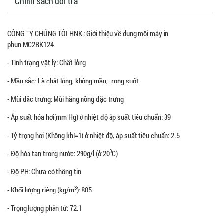
Chính sách đổi trả
CÔNG TY CHÚNG TÔI HNK : Giới thiệu về dung môi máy in
phun MC2BK124
- Tình trạng vật lý: Chất lỏng
- Mầu sắc: Là chất lỏng, không mầu, trong suốt
- Mùi đặc trưng: Mùi hăng nồng đặc trưng
- Áp suất hóa hơi(mm Hg) ở nhiệt độ áp suất tiêu chuẩn: 89
- Tỷ trọng hơi (Không khí=1) ở nhiệt độ, áp suất tiêu chuẩn: 2.5
0
- Độ hòa tan trong nước: 290g/l (ở 20
C)
- Độ PH: Chưa có thông tin
3
- Khối lượng riêng (kg/m
): 805
- Trọng lượng phân tử: 72.1