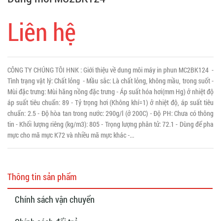
Liên hệ
CÔNG TY CHÚNG TÔI HNK : Giới thiệu về dung môi máy in phun MC2BK124 -
Tình trạng vật lý: Chất lỏng - Mầu sắc: Là chất lỏng, không mầu, trong suốt -
Mùi đặc trưng: Mùi hăng nồng đặc trưng - Áp suất hóa hơi(mm Hg) ở nhiệt độ
áp suất tiêu chuẩn: 89 - Tỷ trọng hơi (Không khí=1) ở nhiệt độ, áp suất tiêu
chuẩn: 2.5 - Độ hòa tan trong nước: 290g/l (ở 200C) - Độ PH: Chưa có thông
tin - Khối lượng riêng (kg/m3): 805 - Trọng lượng phân tử: 72.1 - Dùng để pha
mực cho mã mực K72 và nhiều mã mực khác -...
Thông tin sản phẩm
Chính sách vận chuyển