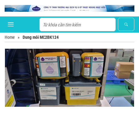
Home
»
Dung môi MC2BK124