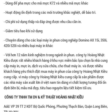
- Dùng để pha mực cho mã mực K72 và nhiều mã mực khác
- Hoạt động ổn định trong các môi trường khắc nghiệt, dễ bảo trì.
- Chi phí sử dụng thấp và đáp ứng được nhu cầu cần in.
- Giảm tiêu hao khi sử dụng
- Chuyên dùng cho các loại máy in phun công nghiệp Domino AX 15i, 350i,
420i 520i và nhiều loại máy in khác
- Với hơn 12 năm kinh nghiệm trong ngành in phun. công ty Hoàng Nhật
Kiều được rất nhiều khách hàng ở khu vực miền bắc lựa chọn là nhà cung
cấp máy in, mực in, dịch vụ sửa chữa, cho thuê máy in. và được nhiều
khách hàng yêu thích đặt mua máy in phun của công ty Hoàng Nhật Kiều
cung cấp. vì máy công ty Hoàng Nhật kiều cung cấp là sản phẩm được
các nhà máy sản xuất lớn ở việt nam tin dùng vì chất lượng tương đối ổn
định bền bỉ, mẫu mã đẹp, tiêu hao nguyên liệu tiết kiệm tối ưu.
CÔNG TY TNHH TM DV & KỸ THUẬT HOÀNG NHẬT KIỀU
Add: VP 39 TT 2 KĐT Bộ Quốc Phòng, Phường Thạch Bàn, Quận Long Biên,
TP. Hà Nội