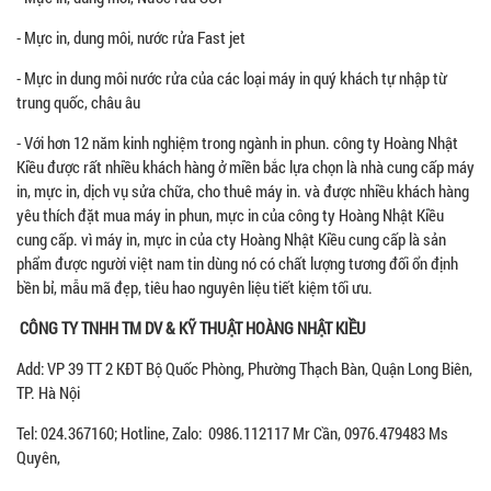
- Mực in, dung môi, nước rửa Fast jet
- Mực in dung môi nước rửa của các loại máy in quý khách tự nhập từ
trung quốc, châu âu
- Với hơn 12 năm kinh nghiệm trong ngành in phun. công ty Hoàng Nhật
Kiều được rất nhiều khách hàng ở miền bắc lựa chọn là nhà cung cấp máy
in, mực in, dịch vụ sửa chữa, cho thuê máy in. và được nhiều khách hàng
yêu thích đặt mua máy in phun, mực in của công ty Hoàng Nhật Kiều
cung cấp. vì máy in, mực in của cty Hoàng Nhật Kiều cung cấp là sản
phẩm được người việt nam tin dùng nó có chất lượng tương đối ổn định
bền bỉ, mẫu mã đẹp, tiêu hao nguyên liệu tiết kiệm tối ưu.
CÔNG TY TNHH TM DV & KỸ THUẬT HOÀNG NHẬT KIỀU
Add: VP 39 TT 2 KĐT Bộ Quốc Phòng, Phường Thạch Bàn, Quận Long Biên,
TP. Hà Nội
Tel: 024.367160; Hotline, Zalo: 0986.112117 Mr Cần, 0976.479483 Ms
Quyên,