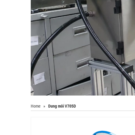
Home
»
Dung môi V705D