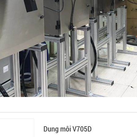
Dung môi V705D