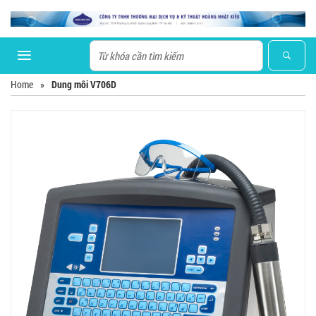
Home
»
Dung môi V706D