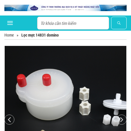
Home
»
Lọc mực 14831 domino