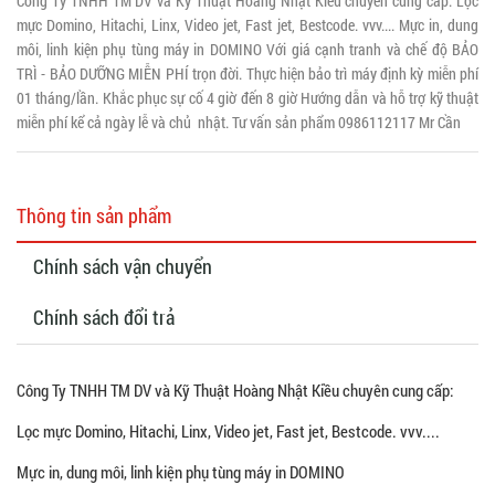
Công Ty TNHH TM DV và Kỹ Thuật Hoàng Nhật Kiều chuyên cung cấp: Lọc
mực Domino, Hitachi, Linx, Video jet, Fast jet, Bestcode. vvv.... Mực in, dung
môi, linh kiện phụ tùng máy in DOMINO Với giá cạnh tranh và chế độ BẢO
TRÌ - BẢO DƯỠNG MIỄN PHÍ trọn đời. Thực hiện bảo trì máy định kỳ miễn phí
01 tháng/lần. Khắc phục sự cố 4 giờ đến 8 giờ Hướng dẫn và hỗ trợ kỹ thuật
miễn phí kể cả ngày lễ và chủ nhật. Tư vấn sản phẩm 0986112117 Mr Cần
Thông tin sản phẩm
Chính sách vận chuyển
Chính sách đổi trả
Công Ty TNHH TM DV và Kỹ Thuật Hoàng Nhật Kiều chuyên cung cấp:
Lọc mực Domino, Hitachi, Linx, Video jet, Fast jet, Bestcode. vvv....
Mực in, dung môi, linh kiện phụ tùng máy in DOMINO