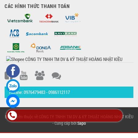
CÁC HÌNH THỨC THANH TOÁN
Hotline: 0976479483 - 0986112117
Bản quyền thuộc về CÔNG TY TNHH TM DV & KỸ THUẬT HOÀNG NHẬT KIỀU
- Cung cấp bởi
Sapo