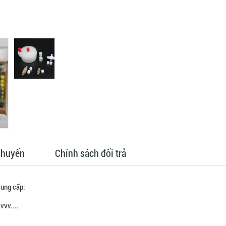
chuyển
Chính sách đổi trả
ung cấp:
vvv....