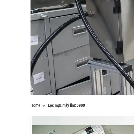
Home
»
Lọc mực máy linx 5900