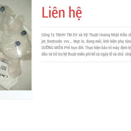
Liên hệ
Công Ty TNHH TM DV và Kỹ Thuật Hoàng Nhật Kiều chuy
jet, Bestcode. vvv.... Mực in, dung môi, linh kiện phụ
DƯỠNG MIỄN PHÍ trọn đời. Thực hiện bảo trì máy định kỳ
dẫn và hỗ trợ kỹ thuật miễn phí kể cả ngày lễ và chủ 