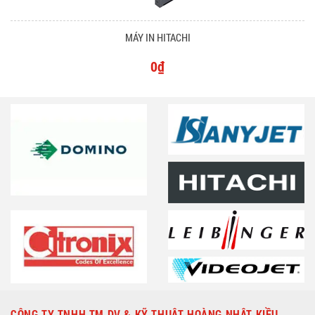
MÁY IN HITACHI
0₫
CÔNG TY TNHH TM DV & KỸ THUẬT HOÀNG NHẬT KIỀU