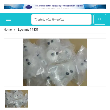
Home
»
Lọc mực 14831