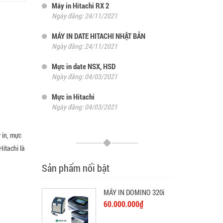
Máy in Hitachi RX 2
Ngày đăng: 24/11/2021
MÁY IN DATE HITACHI NHẬT BẢN
Ngày đăng: 24/11/2021
Mực in date NSX, HSD
Ngày đăng: 04/03/2021
Mực in Hitachi
Ngày đăng: 04/03/2021
 in, mực
Hitachi là
Sản phẩm nổi bật
MÁY IN DOMINO 320i
60.000.000₫