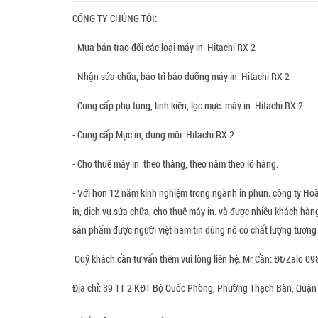
CÔNG TY CHÚNG TÔI:
- Mua bán trao đổi các loại máy in Hitachi RX 2
- Nhận sửa chữa, bảo trì bảo dưỡng máy in Hitachi RX 2
- Cung cấp phụ tùng, linh kiện, lọc mực. máy in Hitachi RX 2
- Cung cấp Mực in, dung môi Hitachi RX 2
- Cho thuê máy in theo tháng, theo năm theo lô hàng.
- Với hơn 12 năm kinh nghiệm trong ngành in phun. công ty Ho
in, dịch vụ sửa chữa, cho thuê máy in. và được nhiều khách hàn
sản phẩm được người việt nam tin dùng nó có chất lượng tương đ
Quý khách cần tư vấn thêm vui lòng liên hệ. Mr Cần: Đt/Zalo 0
Địa chỉ: 39 TT 2 KĐT Bộ Quốc Phòng, Phường Thạch Bàn, Quận 