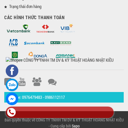
Trạng thái đơn hàng
CÁC HÌNH THỨC THANH TOÁN
Hotline: 0976479483 - 0986112117
Bản quyền thuộc về CÔNG TY TNHH TM DV & KỸ THUẬT HOÀNG NHẬT KIỀU
- Cung cấp bởi
Sapo