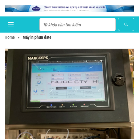
Home
»
Máy in phun date