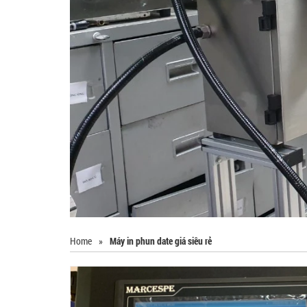
Home
»
Máy in phun date giá siêu rẻ