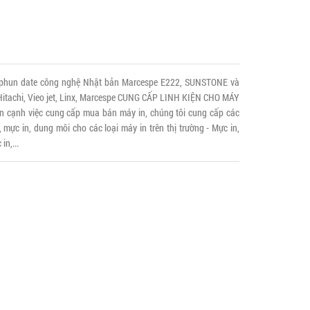
n phun date công nghệ Nhật bản Marcespe E222, SUNSTONE và
, Hitachi, Vieo jet, Linx, Marcespe CUNG CẤP LINH KIỆN CHO MÁY
ạnh việc cung cấp mua bán máy in, chúng tôi cung cấp các
mực in, dung môi cho các loại máy in trên thị trường - Mực in,
n,...