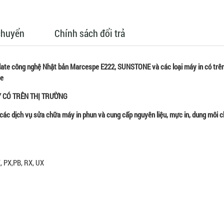
chuyển
Chính sách đổi trả
 date công nghệ Nhật bản Marcespe E222, SUNSTONE
và các loại máy in có trên
pe
Y CÓ TRÊN THỊ TRƯỜNG
các dịch vụ sửa chữa máy in phun và cung cấp nguyên liệu, mực in, dung môi 
X, PX,PB, RX, UX