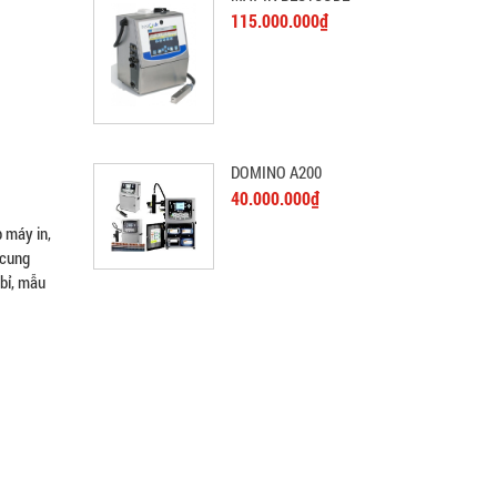
115.000.000₫
DOMINO A200
40.000.000₫
 máy in,
 cung
 bỉ, mẫu