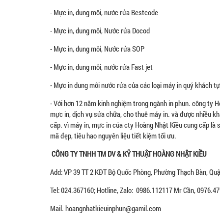
- Mực in, dung môi, nước rửa Bestcode
- Mực in, dung môi, Nước rửa Docod
- Mực in, dung môi, Nước rửa SOP
- Mực in, dung môi, nước rửa Fast jet
- Mực in dung môi nước rửa của các loại máy in quý khách tự
- Với hơn 12 năm kinh nghiệm trong ngành in phun. công ty 
mực in, dịch vụ sửa chữa, cho thuê máy in. và được nhiều k
cấp. vì máy in, mực in của cty Hoàng Nhật Kiều cung cấp là 
mã đẹp, tiêu hao nguyên liệu tiết kiệm tối ưu.
CÔNG TY TNHH TM DV & KỸ THUẬT HOÀNG NHẬT KIỀU
Add: VP 39 TT 2 KĐT Bộ Quốc Phòng, Phường Thạch Bàn, Quận
Tel: 024.367160; Hotline, Zalo: 0986.112117 Mr Cần, 0976.
Mail. hoangnhatkieuinphun@gamil.com