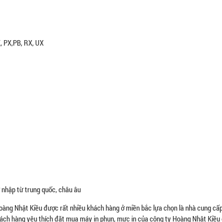
X, PX,PB, RX, UX
 nhập từ trung quốc, châu âu
Hoàng Nhật Kiều được rất nhiều khách hàng ở miền bắc lựa chọn là nhà cung cấp
hách hàng yêu thích đặt mua máy in phun, mực in của công ty Hoàng Nhật Kiều