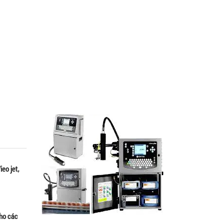
eo jet,
cho các