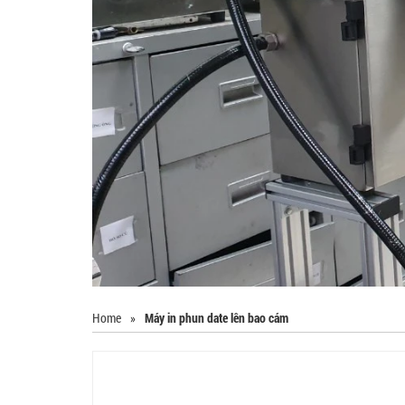
Home
»
Máy in phun date lên bao cám