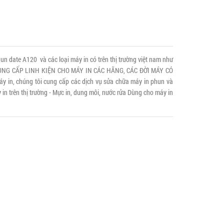
n date A120 và các loại máy in có trên thị trường việt nam như
NE CUNG CẤP LINH KIỆN CHO MÁY IN CÁC HÃNG, CÁC ĐỜI MÁY CÓ
in, chúng tôi cung cấp các dịch vụ sửa chữa máy in phun và
 in trên thị trường - Mực in, dung môi, nước rửa Dùng cho máy in