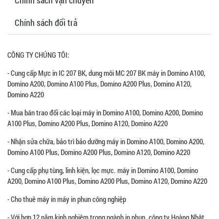
Chính sách đổi trả
CÔNG TY CHÚNG TÔI:
- Cung cấp Mực in IC 207 BK, dung môi MC 207 BK máy in Domino A100,
Domino A200, Domino A100 Plus, Domino A200 Plus, Domino A120,
Domino A220
- Mua bán trao đổi các loại máy in Domino A100, Domino A200, Domino
A100 Plus, Domino A200 Plus, Domino A120, Domino A220
- Nhận sửa chữa, bảo trì bảo dưỡng máy in Domino A100, Domino A200,
Domino A100 Plus, Domino A200 Plus, Domino A120, Domino A220
- Cung cấp phụ tùng, linh kiện, lọc mực. máy in Domino A100, Domino
A200, Domino A100 Plus, Domino A200 Plus, Domino A120, Domino A220
- Cho thuê máy in máy in phun công nghiệp
- Với hơn 12 năm kinh nghiệm trong ngành in phun. công ty Hoàng Nhật