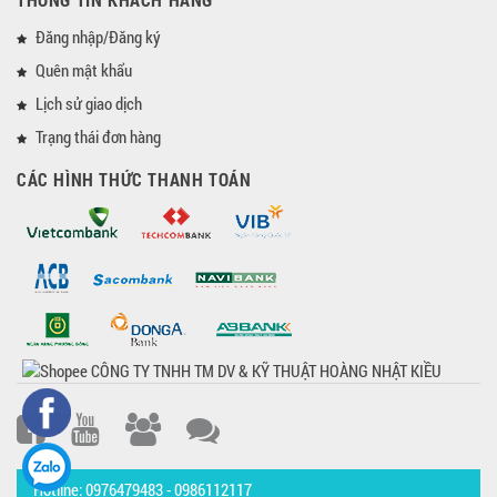
Đăng nhập/Đăng ký
Quên mật khẩu
Lịch sử giao dịch
Trạng thái đơn hàng
CÁC HÌNH THỨC THANH TOÁN
Hotline: 0976479483 - 0986112117