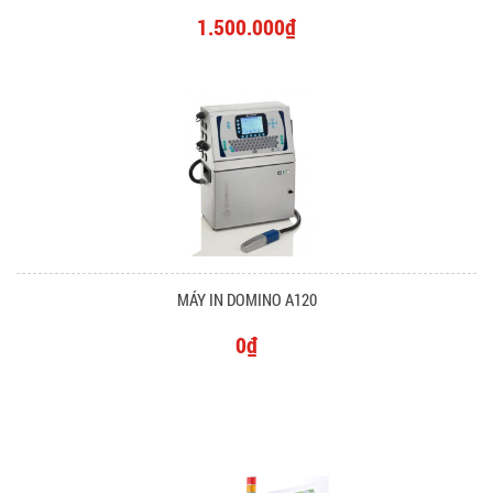
1.500.000₫
MÁY IN DOMINO A120
0₫