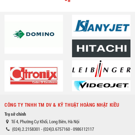
CÔNG TY TNHH TM DV & KỸ THUẬT HOÀNG NHẬT KIỀU
Trụ sở chính
Tổ 4, Phường Cự Khối, Long Biên, Hà Nội
(024).2.2158301 - (024)3.6757160 - 0986112117