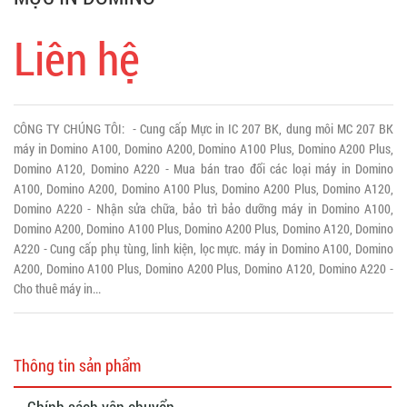
Liên hệ
CÔNG TY CHÚNG TÔI: - Cung cấp Mực in IC 207 BK, dung môi MC 207 BK
máy in Domino A100, Domino A200, Domino A100 Plus, Domino A200 Plus,
Domino A120, Domino A220 - Mua bán trao đổi các loại máy in Domino
A100, Domino A200, Domino A100 Plus, Domino A200 Plus, Domino A120,
Domino A220 - Nhận sửa chữa, bảo trì bảo dưỡng máy in Domino A100,
Domino A200, Domino A100 Plus, Domino A200 Plus, Domino A120, Domino
A220 - Cung cấp phụ tùng, linh kiện, lọc mực. máy in Domino A100, Domino
A200, Domino A100 Plus, Domino A200 Plus, Domino A120, Domino A220 -
Cho thuê máy in...
Thông tin sản phẩm
Chính sách vận chuyển