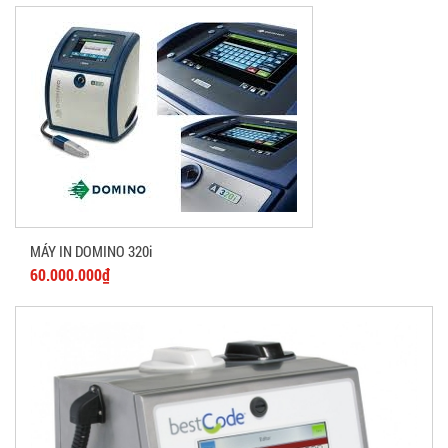
MÁY IN DOMINO 320i
60.000.000₫