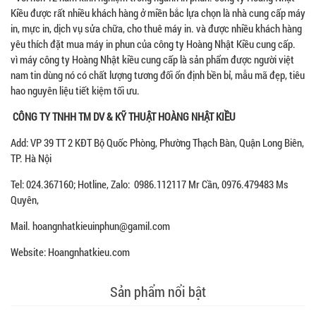
Kiều được rất nhiều khách hàng ở miền bắc lựa chọn là nhà cung cấp máy
in, mực in, dịch vụ sửa chữa, cho thuê máy in. và được nhiều khách hàng
yêu thích đặt mua máy in phun của công ty Hoàng Nhật Kiều cung cấp.
vì máy công ty Hoàng Nhật kiều cung cấp là sản phẩm được người việt
nam tin dùng nó có chất lượng tương đối ổn định bền bỉ, mẫu mã đẹp, tiêu
hao nguyên liệu tiết kiệm tối ưu.
CÔNG TY TNHH TM DV & KỸ THUẬT HOÀNG NHẬT KIỀU
Add: VP 39 TT 2 KĐT Bộ Quốc Phòng, Phường Thạch Bàn, Quận Long Biên,
TP. Hà Nội
Tel: 024.367160; Hotline, Zalo: 0986.112117 Mr Cần, 0976.479483 Ms
Quyên,
Mail. hoangnhatkieuinphun@gamil.com
Website: Hoangnhatkieu.com
Sản phẩm nổi bật