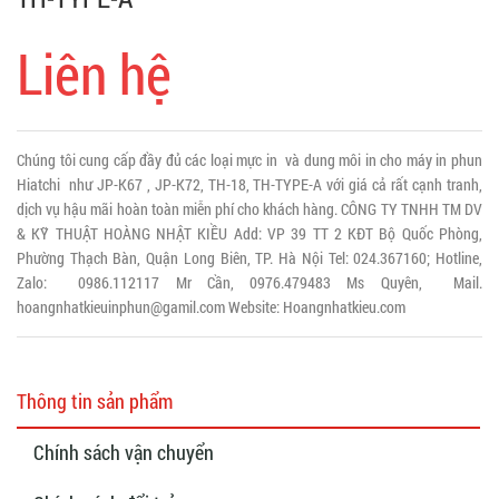
Liên hệ
Chúng tôi cung cấp đầy đủ các loại mực in và dung môi in cho máy in phun
Hiatchi như JP-K67 , JP-K72, TH-18, TH-TYPE-A với giá cả rất cạnh tranh,
dịch vụ hậu mãi hoàn toàn miễn phí cho khách hàng. CÔNG TY TNHH TM DV
& KỸ THUẬT HOÀNG NHẬT KIỀU Add: VP 39 TT 2 KĐT Bộ Quốc Phòng,
Phường Thạch Bàn, Quận Long Biên, TP. Hà Nội Tel: 024.367160; Hotline,
Zalo: 0986.112117 Mr Cần, 0976.479483 Ms Quyên, Mail.
hoangnhatkieuinphun@gamil.com Website: Hoangnhatkieu.com
Thông tin sản phẩm
Chính sách vận chuyển