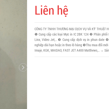
Liên hệ
CÔNG TY TNHH THƯƠNG MẠI DỊCH VỤ VÀ KỸ THUẬT HOÀN
❶ Cung cấp các loại Mực in IC 2BK 124 ❷ Phân phối M
Linx, Video Jet,.. ❸ Cung cấp dịch vụ in phun date 
nghiệp dài hạn hoặc in theo lô hàng ❺Thu mua đổi mới các
Imaje, KGK, MAIDAO, FAST JET A400 Matthews,.. → Sản