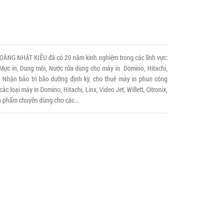
G NHẬT KIỀU đã có 20 năm kinh nghiệm trong các lĩnh vực:
ực in, Dung môi, Nước rửa dùng cho máy in Domino, Hitachi,
❹ Nhận bảo trì bão dưỡng định kỳ, cho thuê máy in phun công
 loại máy in Domino, Hitachi, Linx, Video Jet, Willett, Citronix,
 phẩm chuyên dùng cho các...