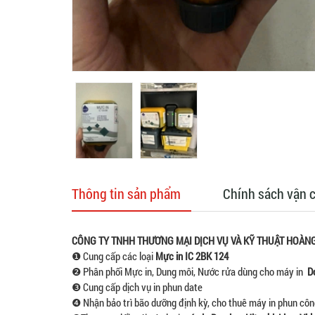
Thông tin sản phẩm
Chính sách vận 
CÔNG TY TNHH THƯƠNG MẠI DỊCH VỤ VÀ KỸ THUẬT HOÀNG
❶ Cung cấp các loại
Mực in IC 2BK 124
❷ Phân phối Mực in, Dung môi, Nước rửa dùng cho máy in
Do
❸ Cung cấp dịch vụ in phun date
❹ Nhận bảo trì bão dưỡng định kỳ, cho thuê máy in phun công