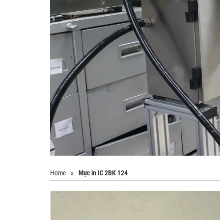
Home
»
Mực in IC 2BK 124