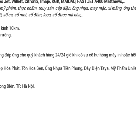
o Jet, Willett, Citronix, Imaje, KGK,
MAIDAO, FAST JET A400
Matthews,..
ỹ phẩm, thực phẩm, thủy sản, cáp điện, ống nhựa, may mặc, xi măng, ống thé
ô, số ca, số met, số đếm, logo, số được mã hóa,..
n kính 10km.
trường.
g đáp ứng cho quý khách hàng 24/24 giờ khi có sự cố hư hỏng máy in hoặc hế
ép Hòa Phát, Tôn Hoa Sen, Ống Nhựa Tiền Phong, Dây Điện Taya, Mỹ Phẩm Unile
ng Biên, TP. Hà Nội.