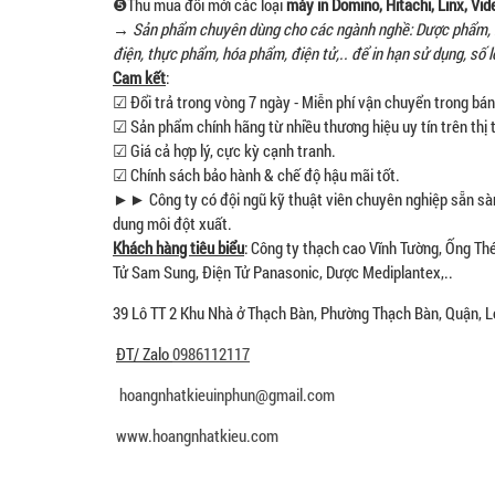
❺Thu mua đổi mới các loại
máy in Domino, Hitachi, Linx, Vide
→
Sản phẩm chuyên dùng cho các ngành nghề: Dược phẩm, m
điện, thực phẩm, hóa phẩm, điện tử,.. để in hạn sử dụng, số l
Cam kết
:
☑ Đổi trả trong vòng 7 ngày - Miễn phí vận chuyển trong bá
☑ Sản phẩm chính hãng từ nhiều thương hiệu uy tín trên thị 
☑ Giá cả hợp lý, cực kỳ cạnh tranh.
☑ Chính sách bảo hành & chế độ hậu mãi tốt.
►► Công ty có đội ngũ kỹ thuật viên chuyên nghiệp sẵn sàn
dung môi đột xuất.
Khách hàng tiêu biểu
: Công ty thạch cao Vĩnh Tường, Ống Th
Tử Sam Sung, Điện Tử Panasonic, Dược Mediplantex,..
39 Lô TT 2 Khu Nhà ở Thạch Bàn, Phường Thạch Bàn, Quận, Lo
ĐT/ Zalo
0986112117
hoangnhatkieuinphun@gmail.com
www.hoangnhatkieu.com