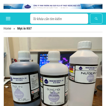
Home
»
Mực in K67