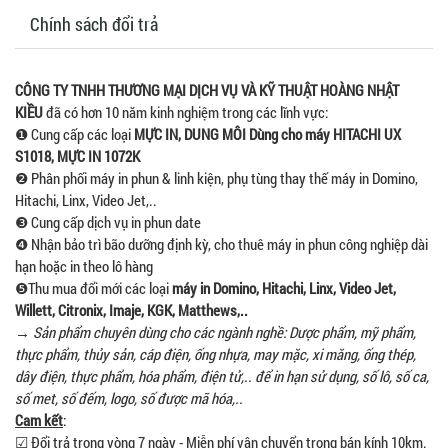
Chính sách đổi trả
CÔNG TY TNHH THƯƠNG MẠI DỊCH VỤ VÀ KỸ THUẬT HOÀNG NHẬT
KIỀU
đã có hơn 10 năm kinh nghiệm trong các lĩnh vực:
❶ Cung cấp các loại
MỰC IN, DUNG MÔI Dùng cho máy HITACHI UX
S1018, MỰC IN 1072K
❷ Phân phối máy in phun & linh kiện, phụ tùng thay thế máy in Domino,
Hitachi, Linx, Video Jet,..
❸ Cung cấp dịch vụ in phun date
❹ Nhận bảo trì bão dưỡng định kỳ, cho thuê máy in phun công nghiệp dài
hạn hoặc in theo lô hàng
❺Thu mua đổi mới các loại
máy in Domino, Hitachi, Linx, Video Jet,
Willett, Citronix, Imaje, KGK, Matthews,..
→
Sản phẩm chuyên dùng cho các ngành nghề: Dược phẩm, mỹ phẩm,
thực phẩm, thủy sản, cáp điện, ống nhựa, may mặc, xi măng, ống thép,
dây điện, thực phẩm, hóa phẩm, điện tử,.. để in hạn sử dụng, số lô, số ca,
số met, số đếm, logo, số được mã hóa,..
Cam kết
:
☑ Đổi trả trong vòng 7 ngày - Miễn phí vận chuyển trong bán kính 10km.