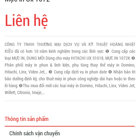
Liên hệ
CÔNG TY TNHH THƯƠNG MẠI DỊCH VỤ VÀ KỸ THUẬT HOÀNG NHẬT
KIỀU đã có hơn 10 năm kinh nghiệm trong các lĩnh vực: ❶ Cung cấp các
loại MỰC IN, DUNG MÔI Dùng cho máy HITACHI UX S1018, MỰC IN 1072K ❷
Phân phối máy in phun & linh kiện, phụ tùng thay thế máy in Domino,
Hitachi, Linx, Video Jet,.. ❸ Cung cấp dịch vụ in phun date ❹ Nhận bảo trì
bão dưỡng định kỳ, cho thuê máy in phun công nghiệp dài hạn hoặc in theo
lô hàng ❺Thu mua đổi mới các loại máy in Domino, Hitachi, Linx, Video Jet,
Willett, Citronix, Imaje,...
Thông tin sản phẩm
Chính sách vận chuyển