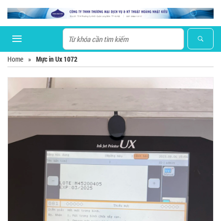
Home
»
Mực in Ux 1072