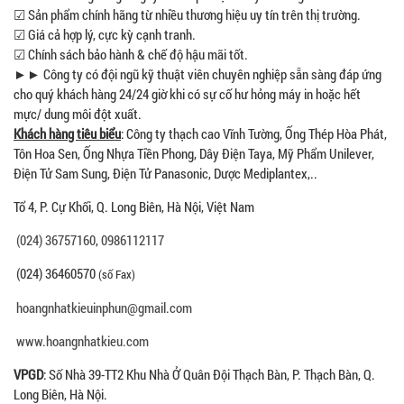
☑ Sản phẩm chính hãng từ nhiều thương hiệu uy tín trên thị trường.
☑ Giá cả hợp lý, cực kỳ cạnh tranh.
☑ Chính sách bảo hành & chế độ hậu mãi tốt.
►► Công ty có đội ngũ kỹ thuật viên chuyên nghiệp sẵn sàng đáp ứng
cho quý khách hàng 24/24 giờ khi có sự cố hư hỏng máy in hoặc hết
mực/ dung môi đột xuất.
Khách hàng tiêu biểu
: Công ty thạch cao Vĩnh Tường, Ống Thép Hòa Phát,
Tôn Hoa Sen, Ống Nhựa Tiền Phong, Dây Điện Taya, Mỹ Phẩm Unilever,
Điện Tử Sam Sung, Điện Tử Panasonic, Dược Mediplantex,..
Tổ 4, P. Cự Khối, Q. Long Biên, Hà Nội, Việt Nam
(024) 36757160
,
0986112117
(024) 36460570
(số Fax)
hoangnhatkieuinphun@gmail.com
www.hoangnhatkieu.com
VPGD
: Số Nhà 39-TT2 Khu Nhà Ở Quân Đội Thạch Bàn, P. Thạch Bàn, Q.
Long Biên, Hà Nội.