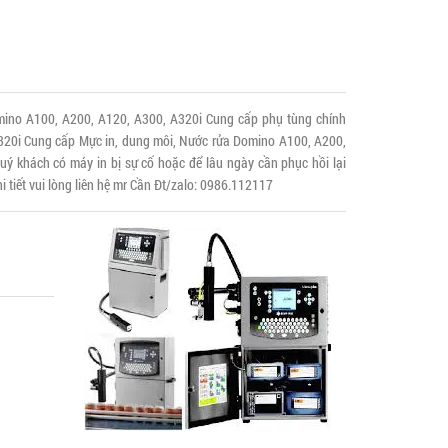
ino A100, A200, A120, A300, A320i Cung cấp phụ tùng chính
20i Cung cấp Mực in, dung môi, Nước rửa Domino A100, A200,
ý khách có máy in bị sự cố hoặc để lâu ngày cần phục hồi lại
i tiết vui lòng liên hệ mr Cần Đt/zalo: 0986.112117